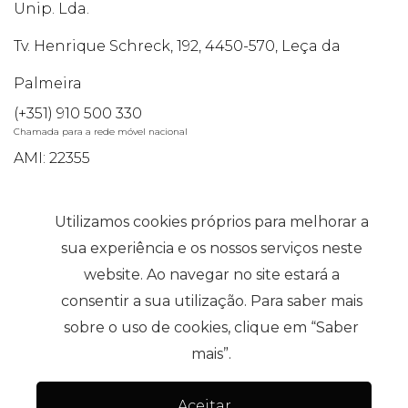
Unip. Lda.
Tv. Henrique Schreck, 192, 4450-570, Leça da
Palmeira
(+351) 910 500 330
Chamada para a rede móvel nacional
AMI: 22355
Pesquisas mais Frequentes
Utilizamos cookies próprios para melhorar a
sua experiência e os nossos serviços neste
website. Ao navegar no site estará a
Subscrever
consentir a sua utilização. Para saber mais
sobre o uso de cookies, clique em “Saber
mais”.
Aceitar