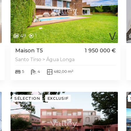
49
1
Maison T5
1 950 000 €
Santo Tirso > Água Longa
5
4
482,00 m²
SÉLECTION
EXCLUSIF