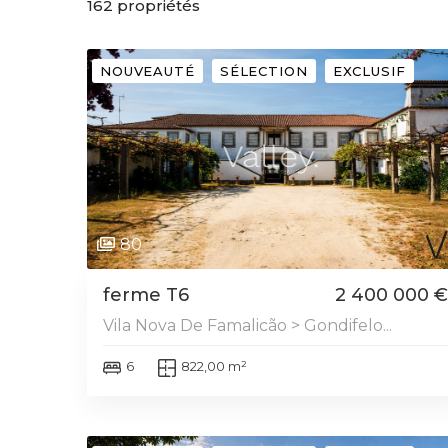
162
propriétés
NOUVEAUTÉ
SÉLECTION
EXCLUSIF
80
ferme T6
2 400 000 €
Vila Nova De Famalicão > Gondifelo...
6
822,00 m²