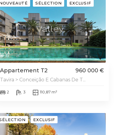
NOUVEAUTÉ
SÉLECTION
EXCLUSIF
17
Appartement T2
960 000 €
Tavira > Conceição E Cabanas De T...
2
3
110,87 m²
SÉLECTION
EXCLUSIF