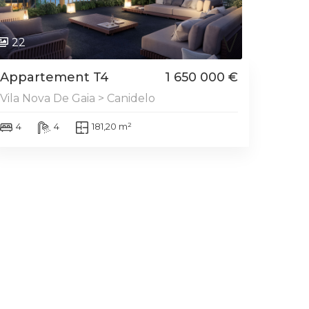
22
Appartement T4
1 650 000 €
Vila Nova De Gaia > Canidelo
4
4
181,20 m²