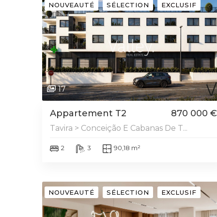
NOUVEAUTÉ
SÉLECTION
EXCLUSIF
17
Appartement T2
870 000 €
Tavira > Conceição E Cabanas De T...
2
3
90,18 m²
NOUVEAUTÉ
SÉLECTION
EXCLUSIF