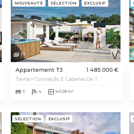
NOUVEAUTÉ
SÉLECTION
EXCLUSIF
17
Appartement T3
1 485 000 €
Tavira > Conceição E Cabanas De T...
3
4
143,58 m²
SÉLECTION
EXCLUSIF