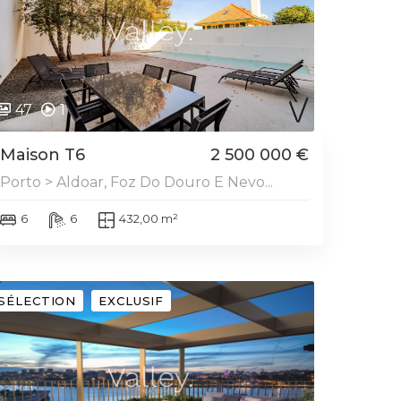
47
1
Maison T6
2 500 000 €
Porto > Aldoar, Foz Do Douro E Nevo...
6
6
432,00 m²
SÉLECTION
EXCLUSIF