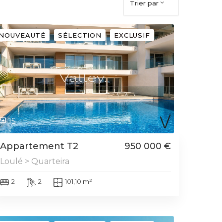
Trier par
NOUVEAUTÉ
SÉLECTION
EXCLUSIF
15
Appartement T2
950 000 €
Loulé > Quarteira
2
2
101,10 m²