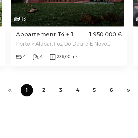
13
Appartement T4 + 1
1 950 000 €
Porto > Aldoar, Foz Do Douro E Nevo...
4
4
236,00 m²
1
2
3
4
5
6