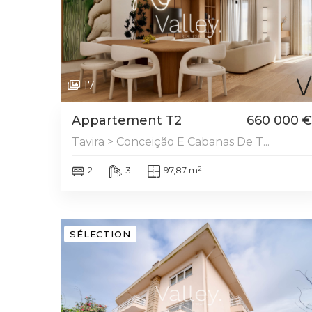
17
Appartement T2
660 000 €
Tavira > Conceição E Cabanas De T...
2
3
97,87 m²
SÉLECTION