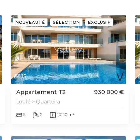
NOUVEAUTÉ
SÉLECTION
EXCLUSIF
15
Appartement T2
930 000 €
Loulé > Quarteira
2
2
101,10 m²