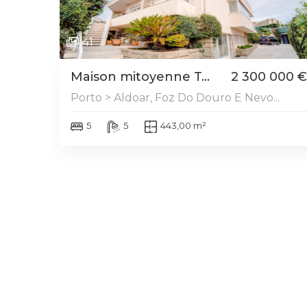
41
Maison mitoyenne T...
2 300 000 €
Porto > Aldoar, Foz Do Douro E Nevo...
5
5
443,00 m²